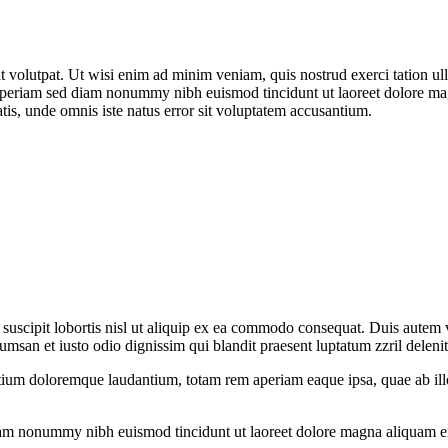
olutpat. Ut wisi enim ad minim veniam, quis nostrud exerci tation ullam
aperiam sed diam nonummy nibh euismod tincidunt ut laoreet dolore mag
iatis, unde omnis iste natus error sit voluptatem accusantium.
uscipit lobortis nisl ut aliquip ex ea commodo consequat. Duis autem vel
cumsan et iusto odio dignissim qui blandit praesent luptatum zzril delenit 
tium doloremque laudantium, totam rem aperiam eaque ipsa, quae ab illo i
 diam nonummy nibh euismod tincidunt ut laoreet dolore magna aliquam e