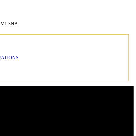
r M1 3NB
VATIONS