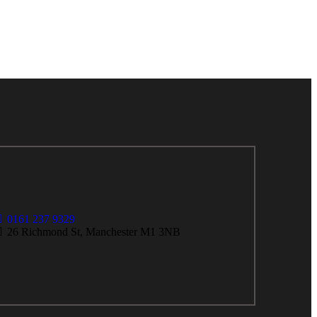
0161 237 9329
26 Richmond St, Manchester M1 3NB