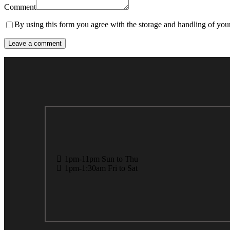
Comment
By using this form you agree with the storage and handling of your
1pm-11pm Sun to Thu
1pm-1:30am Fri to Sat