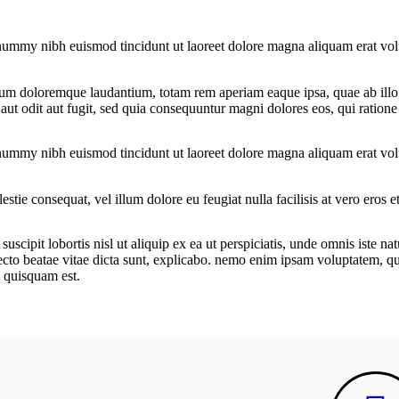
onummy nibh euismod tincidunt ut laoreet dolore magna aliquam erat vol
ium doloremque laudantium, totam rem aperiam eaque ipsa, quae ab illo in
aut odit aut fugit, sed quia consequuntur magni dolores eos, qui ration
onummy nibh euismod tincidunt ut laoreet dolore magna aliquam erat vol
.
estie consequat, vel illum dolore eu feugiat nulla facilisis at vero eros 
uscipit lobortis nisl ut aliquip ex ea ut perspiciatis, unde omnis iste 
tecto beatae vitae dicta sunt, explicabo. nemo enim ipsam voluptatem, qui
o quisquam est.