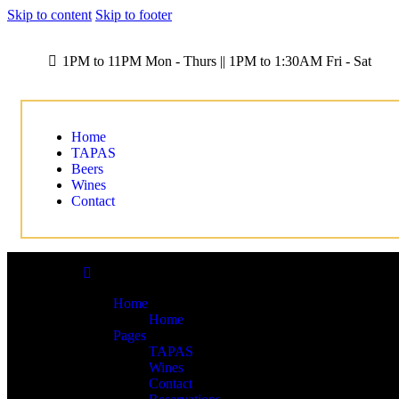
Skip to content
Skip to footer
1PM to 11PM Mon - Thurs || 1PM to 1:30AM Fri - Sat
Home
TAPAS
Beers
Wines
Contact
Home
Home
Pages
TAPAS
Wines
Contact