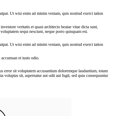
utpat. Ut wisi enim ad minim veniam, quis nostrud exerci tation
ventore veritatis et quasi architecto beatae vitae dicta sunt,
e voluptatem sequi nesciunt, neque porro quisquam est.
utpat. Ut wisi enim ad minim veniam, quis nostrud exerci tation
et accumsan et iusto odio.
natus error sit voluptatem accusantium doloremque laudantium, totam
a voluptas sit, aspernatur aut odit aut fugit, sed quia consequuntur